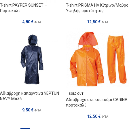
T-shirt PAYPER SUNSET –
T-shirt PRISMA HV Κίτρινο/Μαύρο
Πορτοκαλί
Υψηλής ορατότητας
4,80
€
12,50
€
ΦΠΑ
ΦΠΑ
Αδιάβροχη καπαρντίνα NEPTUN
SOLD OUT
NAVY Μπλέ
Αδιάβροχο σετ κοστούμι CARINA
πορτοκαλί
9,50
€
ΦΠΑ
12,50
€
ΦΠΑ