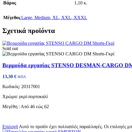
Βάρος
1,10 κ.
Μέγεθος
Large
,
Medium
,
XL
,
XXL
,
XXXL
Σχετικά προϊόντα
Sold out
Βερμούδα εργασίας STENSO DESMAN-CARGO DM 
13,30
€
ΦΠΑ
Κωδικός: 20317001
Χρώμα: γκρί-πορτοκαλί
Μεγέθη : Από 46 εώς 62
Επιλογή
Αυτό το προϊόν έχει πολλαπλές παραλλαγές. Οι επιλογές μ