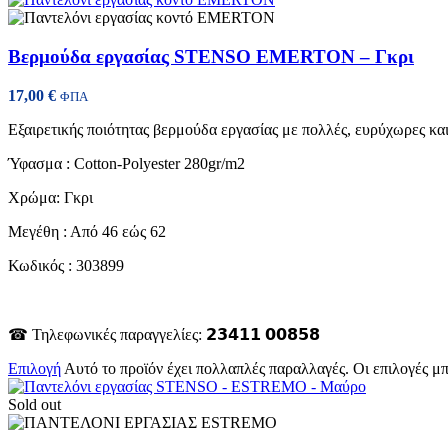
Βερμούδα εργασίας STENSO EMERTON – Γκρι
17,00
€
ΦΠΑ
Εξαιρετικής ποιότητας βερμούδα εργασίας με πολλές, ευρύχωρες και
Ύφασμα : Cotton-Polyester 280gr/m2
Χρώμα: Γκρι
Μεγέθη : Από 46 εώς 62
Κωδικός : 303899
☎ Τηλεφωνικές παραγγελίες: 𝟮𝟯𝟰𝟭𝟭 𝟬𝟬𝟴𝟱𝟴
Επιλογή
Αυτό το προϊόν έχει πολλαπλές παραλλαγές. Οι επιλογές μ
Sold out