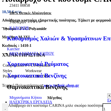
23411 00858
10,50
€
ΦΠΑ
100% Θετικές Αξιολογήσεις
Αδιάβροχο κοστούμι εξαιρετικής ποιότητας. Τζάκετ με φερμουά
5 αστέρων ⭐⭐⭐⭐⭐
KARCHER
Ύφασμα : PVC/Polyamide
Μεγέθη : Μ-3XL
Καθαρισμός Χαλιών & Υφασμάτινων Επ
Κωδικός : 1410-1
Karcher
ΜΗΧΑΝΗΜΑΤΑ ΚΗΠΟΥ
ΧΑΡΑΚΤΗΡΙΣΤΙΚΑ
Χορτοκοπτικά Ρεύματος
Compositions
PVC/Polyamide
Styles
Workwear
Χορτοκοπτικά Βενζίνης
Properties
ΑΔΙΑΒΡΟΧΟ
Τεχνικό Πολυκατάστημα:
www.technic-shop.gr
Θαμνοκοπτικά Βενζίνης
Μηχανήματα Κήπου
Μέγεθος
Ε
ΗΛΕΚΤΡΙΚΑ ΕΡΓΑΛΕΙΑ
Αδιάβροχο σετ κοστούμι CARINA μπλε σκούρο ποσότητα
-