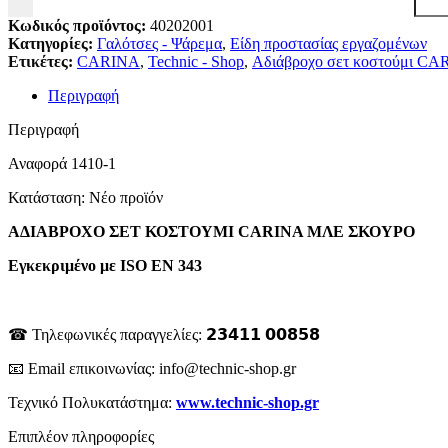
Κωδικός προϊόντος:
40202001
Κατηγορίες:
Γαλότσες - Ψάρεμα
,
Είδη προστασίας εργαζομένων
Ετικέτες:
CARINA
,
Technic - Shop
,
Αδιάβροχο σετ κοστούμι CA
Περιγραφή
Περιγραφή
Αναφορά
1410-1
Κατάσταση:
Νέο προϊόν
ΑΔΙΑΒΡΟΧΟ ΣΕΤ ΚΟΣΤΟΥΜΙ CARINA ΜΛΕ ΣΚΟΥΡΟ
Εγκεκριμένο με ISO EN 343
☎ Τηλεφωνικές παραγγελίες: 𝟮𝟯𝟰𝟭𝟭 𝟬𝟬𝟴𝟱𝟴
📧 Email επικοινωνίας: info@technic-shop.gr
Τεχνικό Πολυκατάστημα:
www.technic-shop.gr
Επιπλέον πληροφορίες