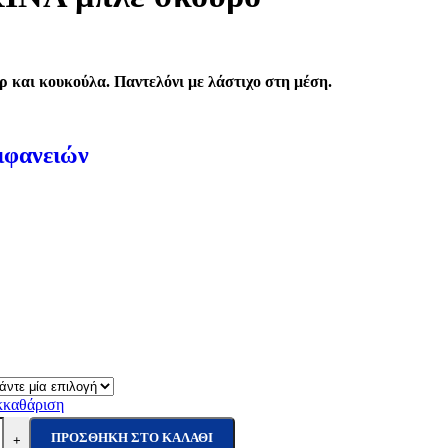
ρ και κουκούλα. Παντελόνι με λάστιχο στη μέση.
ιφανειών
κκαθάριση
ΠΡΟΣΘΉΚΗ ΣΤΟ ΚΑΛΆΘΙ
+