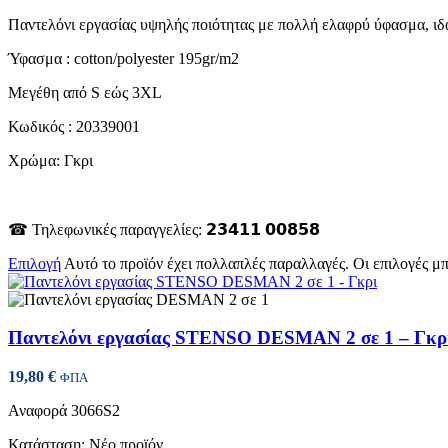
Παντελόνι εργασίας υψηλής ποιότητας με πολλή ελαφρύ ύφασμα, ιδα
Ύφασμα : cotton/polyester 195gr/m2
Μεγέθη από S εώς 3XL
Κωδικός : 20339001
Χρώμα: Γκρι
☎ Τηλεφωνικές παραγγελίες: 𝟮𝟯𝟰𝟭𝟭 𝟬𝟬𝟴𝟱𝟴
Επιλογή
Αυτό το προϊόν έχει πολλαπλές παραλλαγές. Οι επιλογές μ
Παντελόνι εργασίας STENSO DESMAN 2 σε 1 – Γκρ
19,80
€
ΦΠΑ
Αναφορά
3066S2
Κατάσταση:
Νέο προϊόν