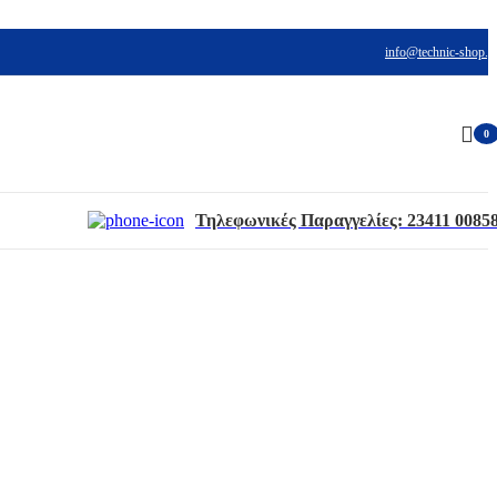
info@technic-shop.g
0
item
Τηλεφωνικές Παραγγελίες:
23411 0085