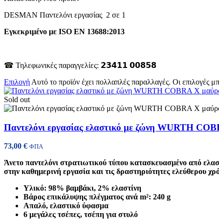
DESMAN Παντελόνι εργασίας 2 σε 1
Εγκεκριμένο με ISO EN 13688:2013
☎ Τηλεφωνικές παραγγελίες: 𝟮𝟯𝟰𝟭𝟭 𝟬𝟬𝟴𝟱𝟴
Επιλογή
Αυτό το προϊόν έχει πολλαπλές παραλλαγές. Οι επιλογές μ
Sold out
Παντελόνι εργασίας ελαστικό με ζώνη WURTH CO
73,00
€
ΦΠΑ
Άνετο παντελόνι στρατιωτικού τύπου κατασκευασμένο από ελαστ
στην καθημερινή εργασία και τις δραστηριότητες ελεύθερου χρό
Υλικό: 98% βαμβάκι, 2% ελαστίνη
Βάρος επικάλυψης πλέγματος ανά m²: 240 g
Απαλό, ελαστικό ύφασμα
6 μεγάλες τσέπες, τσέπη για στυλό