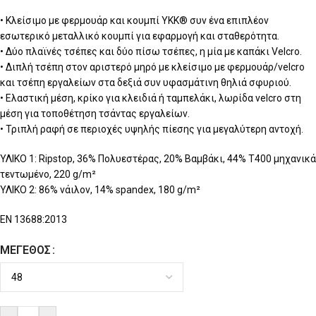
• Κλείσιμο με φερμουάρ και κουμπί YKK® συν ένα επιπλέον
εσωτερικό μεταλλικό κουμπί για εφαρμογή και σταθερότητα.
• Δύο πλαϊνές τσέπες και δύο πίσω τσέπες, η μία με καπάκι Velcro.
• Διπλή τσέπη στον αριστερό μηρό με κλείσιμο με φερμουάρ/velcro
και τσέπη εργαλείων στα δεξιά συν υφασμάτινη θηλιά σφυριού.
• Ελαστική μέση, κρίκο για κλειδιά ή ταμπελάκι, λωρίδα velcro στη
μέση για τοποθέτηση τσάντας εργαλείων.
• Τριπλή ραφή σε περιοχές υψηλής πίεσης για μεγαλύτερη αντοχή.
ΥΛΙΚΟ 1: Ripstop, 36% Πολυεστέρας, 20% Βαμβάκι, 44% T400 μηχανικά
τεντωμένο, 220 g/m²
ΥΛΙΚΟ 2: 86% νάιλον, 14% spandex, 180 g/m²
EN 13688:2013
ΜΈΓΕΘΟΣ