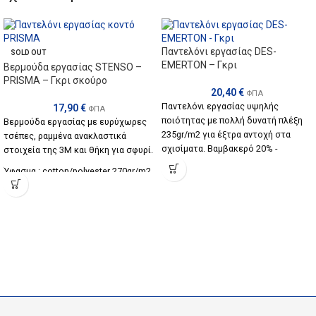
Παντελόνι εργασίας DES-
SOLD OUT
EMERTON – Γκρι
Βερμούδα εργασίας STENSO –
PRISMA – Γκρι σκούρο
20,40
€
ΦΠΑ
Παντελόνι εργασίας υψηλής
17,90
€
ΦΠΑ
ποιότητας με πολλή δυνατή πλέξη
Βερμούδα εργασίας με ευρύχωρες
235gr/m2 για έξτρα αντοχή στα
τσέπες, ραμμένα ανακλαστικά
σχισίματα. Βαμβακερό 20% -
στοιχεία της 3Μ και θήκη για σφυρί.
Πολυεστερικό 80%.
Ύφασμα : cotton/polyester 270gr/m2
Πολυλειτουργικό με πολλές
με κέλυφος 2:6000 PE/oxford/PU
ευρύχωρες τσέπες, έξτρα ενίσχυση
στα γόνατα.
Μεγέθη : από 46 εώς 62
Ύφασμα : cotton/polyester 235gr/m2
Κωδικός : 02000085
Μεγέθη από 46 εώς 62
Χρώμα: Γκρι
Κωδικός : 02000319
Compositions
Cotton/Polyester
Χρώμα: Γκρι
ΧΑΡΑΚΤΗΡΙΣΤΙΚΑ
Styles
Workwear