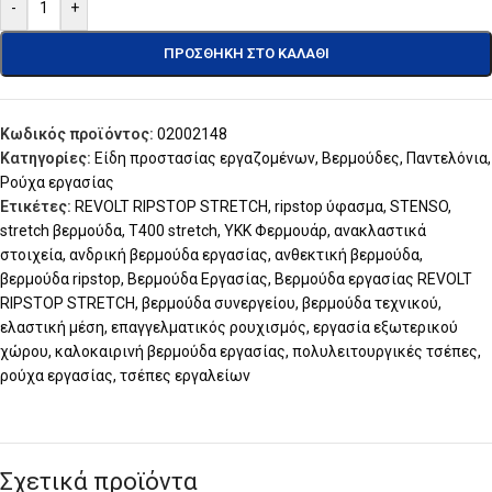
-
+
ΠΡΟΣΘΉΚΗ ΣΤΟ ΚΑΛΆΘΙ
Κωδικός προϊόντος:
02002148
Κατηγορίες:
Είδη προστασίας εργαζομένων
,
Βερμούδες
,
Παντελόνια
,
Ρούχα εργασίας
Ετικέτες:
REVOLT RIPSTOP STRETCH
,
ripstop ύφασμα
,
STENSO
,
stretch βερμούδα
,
T400 stretch
,
YKK Φερμουάρ
,
ανακλαστικά
στοιχεία
,
ανδρική βερμούδα εργασίας
,
ανθεκτική βερμούδα
,
βερμούδα ripstop
,
Βερμούδα Εργασίας
,
Βερμούδα εργασίας REVOLT
RIPSTOP STRETCH
,
βερμούδα συνεργείου
,
βερμούδα τεχνικού
,
ελαστική μέση
,
επαγγελματικός ρουχισμός
,
εργασία εξωτερικού
χώρου
,
καλοκαιρινή βερμούδα εργασίας
,
πολυλειτουργικές τσέπες
,
ρούχα εργασίας
,
τσέπες εργαλείων
Σχετικά προϊόντα