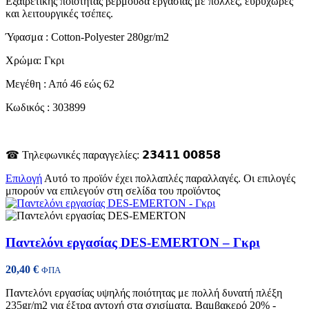
Εξαιρετικής ποιότητας βερμούδα εργασίας με πολλές, ευρύχωρες
και λειτουργικές τσέπες.
Ύφασμα : Cotton-Polyester 280gr/m2
Χρώμα: Γκρι
Μεγέθη : Από 46 εώς 62
Κωδικός : 303899
☎ Τηλεφωνικές παραγγελίες: 𝟮𝟯𝟰𝟭𝟭 𝟬𝟬𝟴𝟱𝟴
Επιλογή
Αυτό το προϊόν έχει πολλαπλές παραλλαγές. Οι επιλογές
μπορούν να επιλεγούν στη σελίδα του προϊόντος
Παντελόνι εργασίας DES-EMERTON – Γκρι
20,40
€
ΦΠΑ
Παντελόνι εργασίας υψηλής ποιότητας με πολλή δυνατή πλέξη
235gr/m2 για έξτρα αντοχή στα σχισίματα. Βαμβακερό 20% -