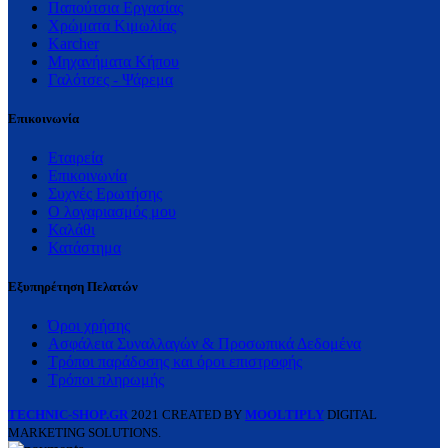
Παπούτσια Εργασίας
Χρώματα Κιμωλίας
Karcher
Μηχανήματα Κήπου
Γαλότσες - Ψάρεμα
Επικοινωνία
Εταιρεία
Επικοινωνία
Συχνές Ερωτήσης
Ο λογαριασμός μου
Καλάθι
Κατάστημα
Εξυπηρέτηση Πελατών
Όροι χρήσης
Ασφάλεια Συναλλαγών & Προσωπικά Δεδομένα
Τρόποι παράδοσης και όροι επιστροφής
Τρόποι πληρωμής
TECHNIC-SHOP.GR
2021 CREATED BY
MOOLTIPLY
DIGITAL
MARKETING SOLUTIONS.