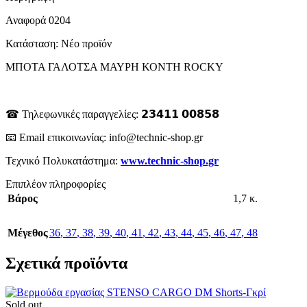
Αναφορά
0204
Κατάσταση:
Νέο προϊόν
ΜΠΟΤΑ ΓΑΛΟΤΣΑ ΜΑΥΡΗ ΚΟΝΤΗ ROCKY
☎ Τηλεφωνικές παραγγελίες: 𝟮𝟯𝟰𝟭𝟭 𝟬𝟬𝟴𝟱𝟴
📧 Email επικοινωνίας: info@technic-shop.gr
Τεχνικό Πολυκατάστημα:
www.technic-shop.gr
Επιπλέον πληροφορίες
Βάρος
1,7 κ.
Μέγεθος
36
,
37
,
38
,
39
,
40
,
41
,
42
,
43
,
44
,
45
,
46
,
47
,
48
Σχετικά προϊόντα
Sold out