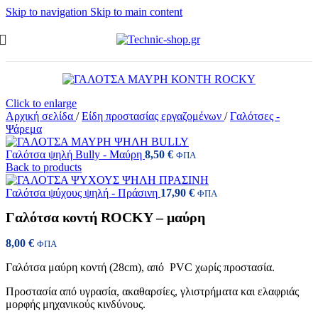
Skip to navigation
Skip to main content
Click to enlarge
Αρχική σελίδα
/
Είδη προστασίας εργαζομένων
/
Γαλότσες -
Ψάρεμα
Γαλότσα ψηλή Bully - Μαύρη
8,50
€
ΦΠΑ
Back to products
Γαλότσα ψύχους ψηλή - Πράσινη
17,90
€
ΦΠΑ
Γαλότσα κοντή ROCKY – μαύρη
8,00
€
ΦΠΑ
Γαλότσα μαύρη κοντή (28cm), από PVC χωρίς προστασία.
Προστασία από υγρασία, ακαθαρσίες, γλιστρήματα και ελαφριάς
μορφής μηχανικούς κινδύνους.