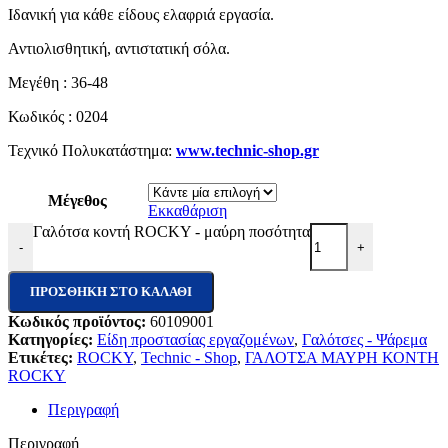
Ιδανική για κάθε είδους ελαφριά εργασία.
Αντιολισθητική, αντιστατική σόλα.
Μεγέθη : 36-48
Κωδικός : 0204
Τεχνικό Πολυκατάστημα:
www.technic-shop.gr
Μέγεθος
Εκκαθάριση
Γαλότσα κοντή ROCKY - μαύρη ποσότητα
-
+
ΠΡΟΣΘΉΚΗ ΣΤΟ ΚΑΛΆΘΙ
Κωδικός προϊόντος:
60109001
Κατηγορίες:
Είδη προστασίας εργαζομένων
,
Γαλότσες - Ψάρεμα
Ετικέτες:
ROCKY
,
Technic - Shop
,
ΓΑΛΟΤΣΑ ΜΑΥΡΗ ΚΟΝΤΗ
ROCKY
Περιγραφή
Περιγραφή