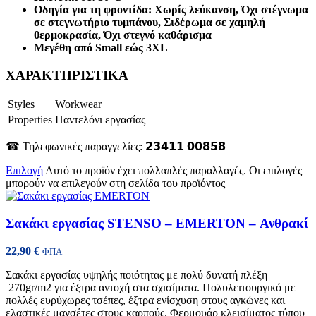
Οδηγία για τη φροντίδα: Χωρίς λεύκανση, Όχι στέγνωμα
σε στεγνωτήριο τυμπάνου, Σιδέρωμα σε χαμηλή
θερμοκρασία, Όχι στεγνό καθάρισμα
Μεγέθη από Small εώς 3XL
ΧΑΡΑΚΤΗΡΙΣΤΙΚΑ
Styles
Workwear
Properties
Παντελόνι εργασίας
☎ Τηλεφωνικές παραγγελίες: 𝟮𝟯𝟰𝟭𝟭 𝟬𝟬𝟴𝟱𝟴
Επιλογή
Αυτό το προϊόν έχει πολλαπλές παραλλαγές. Οι επιλογές
μπορούν να επιλεγούν στη σελίδα του προϊόντος
Σακάκι εργασίας STENSO – EMERTON – Ανθρακί
22,90
€
ΦΠΑ
Σακάκι εργασίας υψηλής ποιότητας με πολύ δυνατή πλέξη
270gr/m2 για έξτρα αντοχή στα σχισίματα. Πολυλειτουργικό με
πολλές ευρύχωρες τσέπες, έξτρα ενίσχυση στους αγκώνες και
ελαστικές μανσέτες στους καρπούς. Φερμουάρ κλεισίματος τύπου