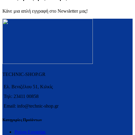
Κάνε μια απλή εγγραφή στο Newsletter μας!
TECHNIC-SHOP.GR
Ελ. Βενιζέλου 51, Κιλκίς
Τηλ: 23411 00858
Email: info@technic-shop.gr
Κατηγορίες Προϊόντων
Ρούχα Εργασίας