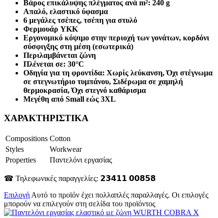
Βάρος επικάλυψης πλέγματος ανά m²: 240 g
Απαλό, ελαστικό ύφασμα
6 μεγάλες τσέπες, τσέπη για στυλό
Φερμουάρ YKK
Εργονομικό κόψιμο στην περιοχή των γονάτων, κορδόνι
σύσφιγξης στη μέση (εσωτερικά)
Περιλαμβάνεται ζώνη
Πλένεται σε: 30°C
Οδηγία για τη φροντίδα: Χωρίς λεύκανση, Όχι στέγνωμα
σε στεγνωτήριο τυμπάνου, Σιδέρωμα σε χαμηλή
θερμοκρασία, Όχι στεγνό καθάρισμα
Μεγέθη από Small εώς 3XL
ΧΑΡΑΚΤΗΡΙΣΤΙΚΑ
Compositions
Cotton
Styles
Workwear
Properties
Παντελόνι εργασίας
☎ Τηλεφωνικές παραγγελίες: 𝟮𝟯𝟰𝟭𝟭 𝟬𝟬𝟴𝟱𝟴
Επιλογή
Αυτό το προϊόν έχει πολλαπλές παραλλαγές. Οι επιλογές
μπορούν να επιλεγούν στη σελίδα του προϊόντος