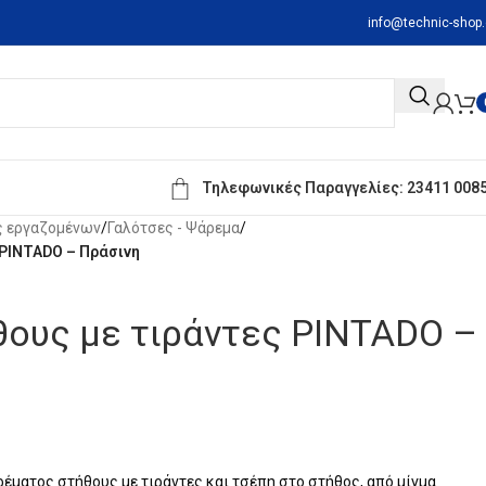
info@technic-shop.
Τηλεφωνικές Παραγγελίες:
23411 008
ς εργαζομένων
/
Γαλότσες - Ψάρεμα
/
 PINTADO – Πράσινη
θους με τιράντες PINTADO –
έματος στήθους με τιράντες και τσέπη στο στήθος, από μίγμα