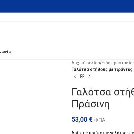
ινωνία
Αρχική σελίδα
/
Είδη προστασία
Γαλότσα στήθους με τιράντες
Γαλότσα στή
Πράσινη
53,00
€
ΦΠΑ
Αρίστης ποιότητας γαλότσα ψαρ