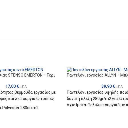
σίας STENSO EMERTON – Γκρι
Παντελόνι εργασίας ALLYN – Μπ
17,00
€
39,90
€
ΦΠΑ
ΦΠΑ
ιότητας βερμούδα εργασίας με
Παντελόνι εργασίας υψηλής ποι
ρες και λειτουργικές τσέπες.
δυνατή πλέξη 280gr/m2 για έξτρ
σχισίματα. Πολυλειτουργικό με 
n-Polyester 280gr/m2
ευρύχωρες τσέπες, έξτρα ενίσχυ
και στις τσέπες από ύφασμα CO
DuPont. Ανακλαστικά ραμμένα στ
6 εώς 62