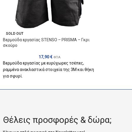
Κωδικός : 3038
☎ Τηλεφωνικές πα
SOLD OUT
Βερμούδα εργασίας STENSO – PRISMA – Γκρι
σκούρο
17,90
€
ΦΠΑ
Βερμούδα εργασίας με ευρύχωρες τσέπες,
ραμμένα ανακλαστικά στοιχεία της 3Μ και θήκη
για σφυρί.
Ύφασμα : cotton/polyester 270gr/m2 με κέλυφος
2:6000 PE/oxford/PU
Μεγέθη : από 46 εώς 62
Κωδικός : 02000085
Θέλεις προσφορές & δώρα;
Χρώμα: Γκρι