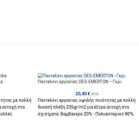
λε
Παντελόνι εργασίας DES-EMERTON – Γκρι
20,40
€
ΦΠΑ
ότητας με πολλή
Παντελόνι εργασίας υψηλής ποιότητας με πολλή
α αντοχή στα
δυνατή πλέξη 235gr/m2 για έξτρα αντοχή στα
πολλές
σχισίματα. Βαμβακερό 20% - Πολυεστερικό 80%.
ση στα γόνατα
Πολυλειτουργικό με πολλές ευρύχωρες τσέπες,
RDURA της
έξτρα ενίσχυση στα γόνατα.
οιχεία της 3Μ.
Ύφασμα : cotton/polyester 235gr/m2