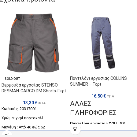
Παντελόνι εργασίας COLLINS
SOLD OUT
SUMMER – Γκρι
Βερμούδα εργασίας STENSO
DESMAN-CARGO DM Shorts-Γκρί
16,50
€
ΦΠΑ
ΑΛΛΕΣ
13,30
€
ΦΠΑ
Κωδικός: 20317001
ΠΛΗΡΟΦΟΡΙΕΣ
Χρώμα: γκρί-πορτοκαλί
Παντελόνι εργασίας COLLINS
Μεγέθη : Από 46 εώς 62
SUMMER με ανακλαστικές
ραμμένες ταινίες χαμηλά στα