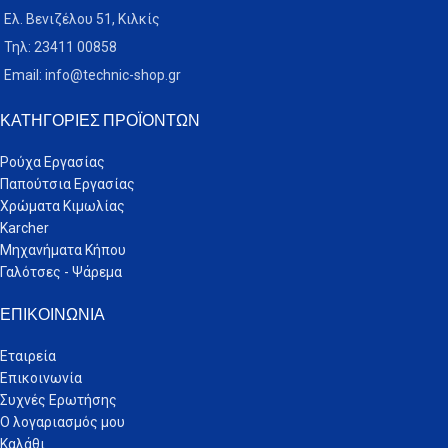
Ελ. Βενιζέλου 51, Κιλκίς
☎ Τηλεφωνικές παραγγελίες:
Τηλ: 23411 00858
𝟮𝟯𝟰𝟭𝟭 𝟬𝟬𝟴𝟱𝟴
Email: info@technic-shop.gr
ΚΑΤΗΓΟΡΊΕΣ ΠΡΟΪΌΝΤΩΝ
Ρούχα Εργασίας
Παπούτσια Εργασίας
Χρώματα Κιμωλίας
Karcher
Μηχανήματα Κήπου
Γαλότσες - Ψάρεμα
ΕΠΙΚΟΙΝΩΝΊΑ
Εταιρεία
Επικοινωνία
Συχνές Ερωτήσης
Ο λογαριασμός μου
Καλάθι