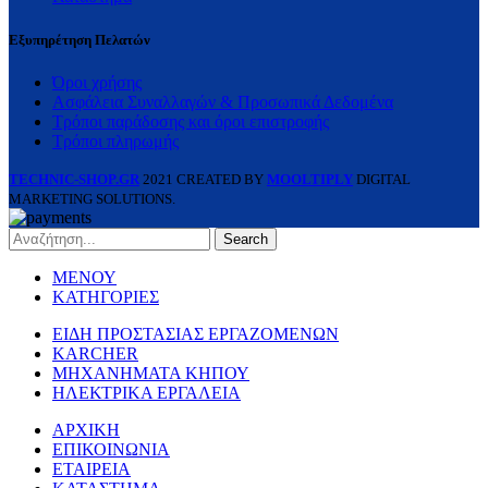
Εξυπηρέτηση Πελατών
Όροι χρήσης
Ασφάλεια Συναλλαγών & Προσωπικά Δεδομένα
Τρόποι παράδοσης και όροι επιστροφής
Τρόποι πληρωμής
TECHNIC-SHOP.GR
2021 CREATED BY
MOOLTIPLY
DIGITAL
MARKETING SOLUTIONS.
Search
ΜΕΝΟΥ
ΚΑΤΗΓΟΡΙΕΣ
ΕΙΔΗ ΠΡΟΣΤΑΣΙΑΣ ΕΡΓΑΖΟΜΕΝΩΝ
KARCHER
ΜΗΧΑΝΗΜΑΤΑ ΚΗΠΟΥ
ΗΛΕΚΤΡΙΚΑ ΕΡΓΑΛΕΙΑ
ΑΡΧΙΚΗ
ΕΠΙΚΟΙΝΩΝΙΑ
ΕΤΑΙΡΕΙΑ