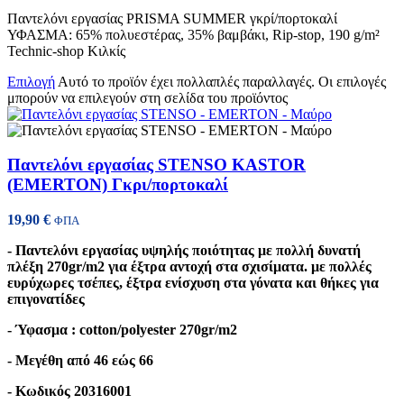
Παντελόνι εργασίας PRISMA SUMMER γκρί/πορτοκαλί
ΥΦΑΣΜΑ: 65% πολυεστέρας, 35% βαμβάκι, Rip-stop, 190 g/m²
Technic-shop Κιλκίς
Επιλογή
Αυτό το προϊόν έχει πολλαπλές παραλλαγές. Οι επιλογές
μπορούν να επιλεγούν στη σελίδα του προϊόντος
Παντελόνι εργασίας STENSO KASTOR
(EMERTON) Γκρι/πορτοκαλί
19,90
€
ΦΠΑ
- Παντελόνι εργασίας υψηλής ποιότητας με πολλή δυνατή
πλέξη 270gr/m2 για έξτρα αντοχή στα σχισίματα. με πολλές
ευρύχωρες τσέπες, έξτρα ενίσχυση στα γόνατα και θήκες για
επιγονατίδες
- Ύφασμα : cotton/polyester 270gr/m2
- Μεγέθη από 46 εώς 66
- Κωδικός 20316001