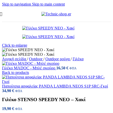
Skip to navigation
Skip to main content
Click to enlarge
Αρχική σελίδα
/
Outdoor
/
Outdoor ρούχα
/
Γιλέκα
Γιλέκο MADOC - Μπλέ σκούρο
16,50
€
ΦΠΑ
Back to products
Παπούτσια ασφαλείας PANDA LAMBDA NEOS S1P SRC-Γκρί
34,90
€
ΦΠΑ
Γιλέκο STENSO SPEEDY NEO – Χακί
19,90
€
ΦΠΑ