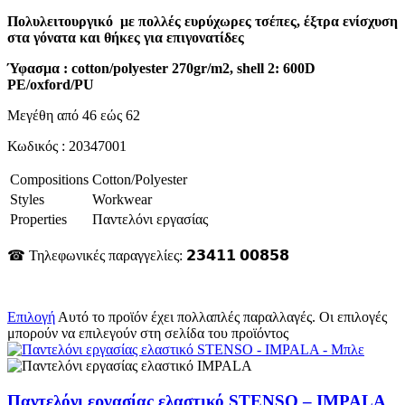
Πολυλειτουργικό με πολλές ευρύχωρες τσέπες, έξτρα ενίσχυση
στα γόνατα και θήκες για επιγονατίδες
Ύφασμα : cotton/polyester 270gr/m2, shell 2: 600D
PE/oxford/PU
Μεγέθη από 46 εώς 62
Κωδικός : 20347001
Compositions
Cotton/Polyester
Styles
Workwear
Properties
Παντελόνι εργασίας
☎ Τηλεφωνικές παραγγελίες: 𝟮𝟯𝟰𝟭𝟭 𝟬𝟬𝟴𝟱𝟴
Επιλογή
Αυτό το προϊόν έχει πολλαπλές παραλλαγές. Οι επιλογές
μπορούν να επιλεγούν στη σελίδα του προϊόντος
Παντελόνι εργασίας ελαστικό STENSO – IMPALA