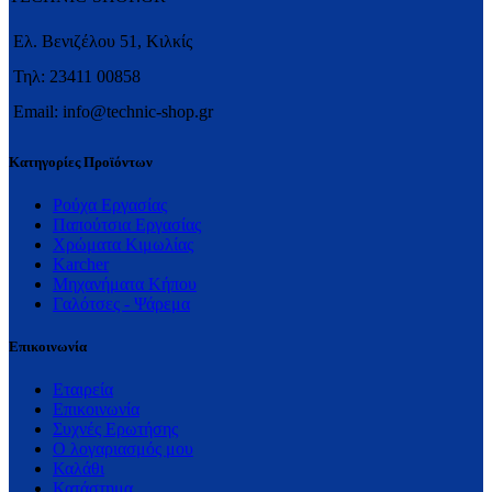
Ελ. Βενιζέλου 51, Κιλκίς
Τηλ: 23411 00858
Email: info@technic-shop.gr
Κατηγορίες Προϊόντων
Ρούχα Εργασίας
Παπούτσια Εργασίας
Χρώματα Κιμωλίας
Karcher
Μηχανήματα Κήπου
Γαλότσες - Ψάρεμα
Επικοινωνία
Εταιρεία
Επικοινωνία
Συχνές Ερωτήσης
Ο λογαριασμός μου
Καλάθι
Κατάστημα