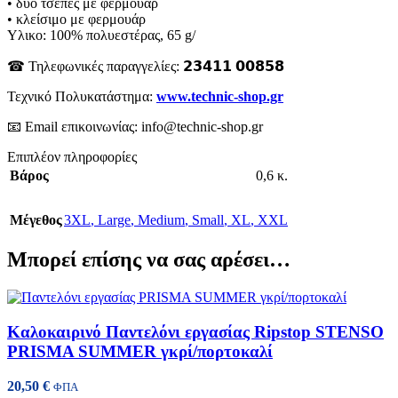
• δύο τσέπες με φερμουάρ
• κλείσιμο με φερμουάρ
Υλικο: 100% πολυεστέρας, 65 g/
☎ Τηλεφωνικές παραγγελίες: 𝟮𝟯𝟰𝟭𝟭 𝟬𝟬𝟴𝟱𝟴
Τεχνικό Πολυκατάστημα:
www.technic-shop.gr
📧 Email επικοινωνίας: info@technic-shop.gr
Επιπλέον πληροφορίες
Βάρος
0,6 κ.
Μέγεθος
3XL
,
Large
,
Medium
,
Small
,
XL
,
XXL
Μπορεί επίσης να σας αρέσει…
Καλοκαιρινό Παντελόνι εργασίας Ripstop STENSO
PRISMA SUMMER γκρί/πορτοκαλί
20,50
€
ΦΠΑ