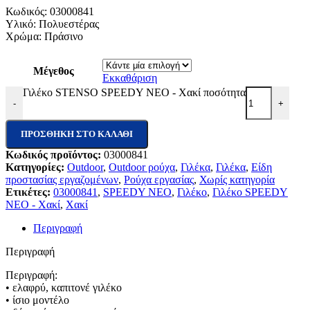
Κωδικός: 03000841
Υλικό: Πολυεστέρας
Χρώμα: Πράσινο
Μέγεθος
Εκκαθάριση
Γιλέκο STENSO SPEEDY NEO - Χακί ποσότητα
-
+
ΠΡΟΣΘΉΚΗ ΣΤΟ ΚΑΛΆΘΙ
Κωδικός προϊόντος:
03000841
Κατηγορίες:
Outdoor
,
Outdoor ρούχα
,
Γιλέκα
,
Γιλέκα
,
Είδη
προστασίας εργαζομένων
,
Ρούχα εργασίας
,
Χωρίς κατηγορία
Ετικέτες:
03000841
,
SPEEDY NEO
,
Γιλέκο
,
Γιλέκο SPEEDY
NEO - Χακί
,
Χακί
Περιγραφή
Περιγραφή
Περιγραφή:
• ελαφρύ, καπιτονέ γιλέκο
• ίσιο μοντέλο