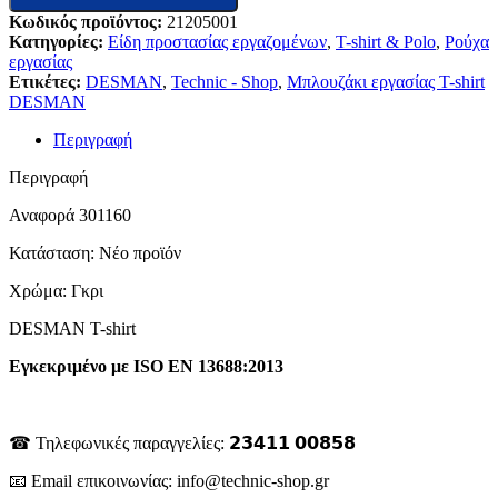
Κωδικός προϊόντος:
21205001
Κατηγορίες:
Είδη προστασίας εργαζομένων
,
T-shirt & Polo
,
Ρούχα
εργασίας
Ετικέτες:
DESMAN
,
Technic - Shop
,
Μπλουζάκι εργασίας T-shirt
DESMAN
Περιγραφή
Περιγραφή
Αναφορά
301160
Κατάσταση:
Νέο προϊόν
Χρώμα: Γκρι
DESMAN T-shirt
Εγκεκριμένο με ISO EN 13688:2013
☎ Τηλεφωνικές παραγγελίες: 𝟮𝟯𝟰𝟭𝟭 𝟬𝟬𝟴𝟱𝟴
📧 Email επικοινωνίας: info@technic-shop.gr