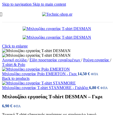
Skip to navigation
Skip to main content
Click to enlarge
Αρχική σελίδα
/
Είδη προστασίας εργαζομένων
/
Ρούχα εργασίας
/
T-shirt & Polo
Μπλουζάκι εργασίας Polo EMERTON - Γκρι
14,50
€
ΦΠΑ
Back to products
Μπλουζάκι εργασίας T-shirt STANMORE - Γαλάζιο
6,80
€
ΦΠΑ
Μπλουζάκι εργασίας T-shirt DESMAN – Γκρι
6,90
€
ΦΠΑ
Τεχνικό T-shirt εξαιρετκής ποιότητας με στρόγγυλο λαιμό