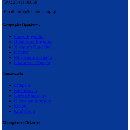
Τηλ: 23411 00858
Email: info@technic-shop.gr
Κατηγορίες Προϊόντων
Ρούχα Εργασίας
Παπούτσια Εργασίας
Χρώματα Κιμωλίας
Karcher
Μηχανήματα Κήπου
Γαλότσες - Ψάρεμα
Επικοινωνία
Εταιρεία
Επικοινωνία
Συχνές Ερωτήσης
Ο λογαριασμός μου
Καλάθι
Κατάστημα
Εξυπηρέτηση Πελατών