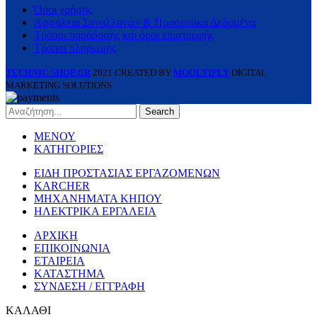
Όροι χρήσης
Ασφάλεια Συναλλαγών & Προσωπικά Δεδομένα
Τρόποι παράδοσης και όροι επιστροφής
Τρόποι πληρωμής
TECHNIC-SHOP.GR
2021 CREATED BY
MOOLTIPLY
DIGITAL
MARKETING SOLUTIONS.
Search
ΜΕΝΟΥ
ΚΑΤΗΓΟΡΙΕΣ
ΕΙΔΗ ΠΡΟΣΤΑΣΙΑΣ ΕΡΓΑΖΟΜΕΝΩΝ
KARCHER
ΜΗΧΑΝΗΜΑΤΑ ΚΗΠΟΥ
ΗΛΕΚΤΡΙΚΑ ΕΡΓΑΛΕΙΑ
ΑΡΧΙΚΗ
ΕΠΙΚΟΙΝΩΝΙΑ
ΕΤΑΙΡΕΙΑ
ΚΑΤΑΣΤΗΜΑ
ΣΥΝΔΕΣΗ / ΕΓΓΡΑΦΗ
ΚΑΛΑΘΙ