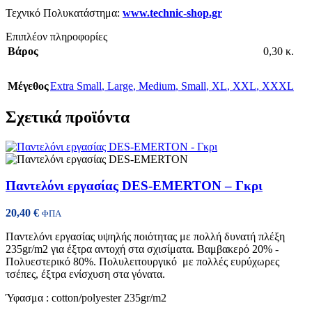
Τεχνικό Πολυκατάστημα:
www.technic-shop.gr
Επιπλέον πληροφορίες
Βάρος
0,30 κ.
Μέγεθος
Extra Small
,
Large
,
Medium
,
Small
,
XL
,
XXL
,
XXXL
Σχετικά προϊόντα
Παντελόνι εργασίας DES-EMERTON – Γκρι
20,40
€
ΦΠΑ
Παντελόνι εργασίας υψηλής ποιότητας με πολλή δυνατή πλέξη
235gr/m2 για έξτρα αντοχή στα σχισίματα. Βαμβακερό 20% -
Πολυεστερικό 80%. Πολυλειτουργικό με πολλές ευρύχωρες
τσέπες, έξτρα ενίσχυση στα γόνατα.
Ύφασμα : cotton/polyester 235gr/m2