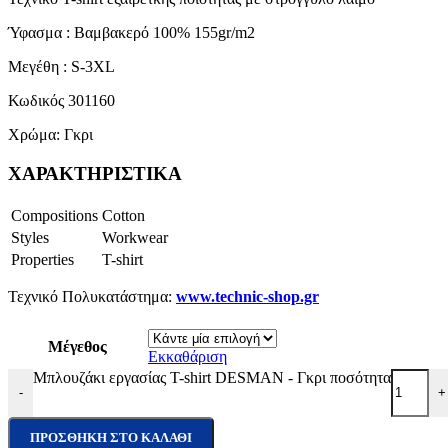
Ύφασμα : Βαμβακερό 100% 155gr/m2
Μεγέθη : S-3XL
Κωδικός 301160
Χρώμα: Γκρι
ΧΑΡΑΚΤΗΡΙΣΤΙΚΑ
Compositions
Cotton
Styles
Workwear
Properties
T-shirt
Τεχνικό Πολυκατάστημα:
www.technic-shop.gr
Μέγεθος
Εκκαθάριση
Μπλουζάκι εργασίας T-shirt DESMAN - Γκρι ποσότητα
-
+
ΠΡΟΣΘΉΚΗ ΣΤΟ ΚΑΛΆΘΙ