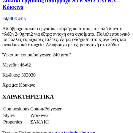
Σακάκι εργασίας αδιάβροχο STENSO TAYRA –
Κόκκινο
24,90
€
ΦΠΑ
Αδιάβροχο σακάκι εργασίας υψηλής ποιότητας με πολύ δυνατή
πλέξη 240gr/m2 για έξτρα αντοχή στα σχισίματα. Πολυλειτουργικό
με πολλές ευρύχωρες τσέπες, έξτρα ενίσχυση στους αγκώνες και
ανακλαστικά στοιχεία. Αδιάβροχο με έξτρα αντοχή στα λάδια
Ύφασμα: cotton/polyester, 240 gr/m²
Μεγέθη: 46-62
Κωδικός: 303030
Χρώμα: Κόκκινο
ΧΑΡΑΚΤΗΡΙΣΤΙΚΑ
Compositions
Cotton/Polyester
Styles
Workwear
Properties
ΣΑΚΑΚΙ
Τεχνικό Πολυκατάστημα:
www.technic-shop.gr