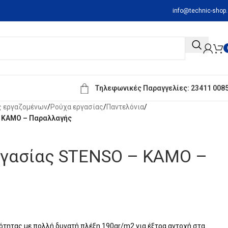
info@technic-shop.
Τηλεφωνικές Παραγγελίες:
23411 008
ς εργαζομένων
/
Ρούχα εργασίας
/
Παντελόνια
/
– KAMO – Παραλλαγής
ργασίας STENSO – KAMO –
ότητας με πολλή δυνατή πλέξη 190gr/m2 για έξτρα αντοχή στα