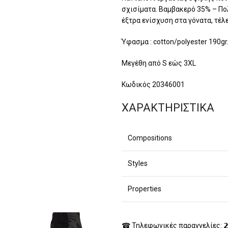
σχισίματα. Βαμβακερό 35% – Πο
έξτρα ενίσχυση στα γόνατα, τέλ
Ύφασμα : cotton/polyester 190g
Μεγέθη από S εώς 3XL
Κωδικός 20346001
ΧΑΡΑΚΤΗΡΙΣΤΙΚΑ
Compositions
Styles
Properties
☎ Τηλεφωνικές παραγγελίες: 𝟮𝟯𝟰