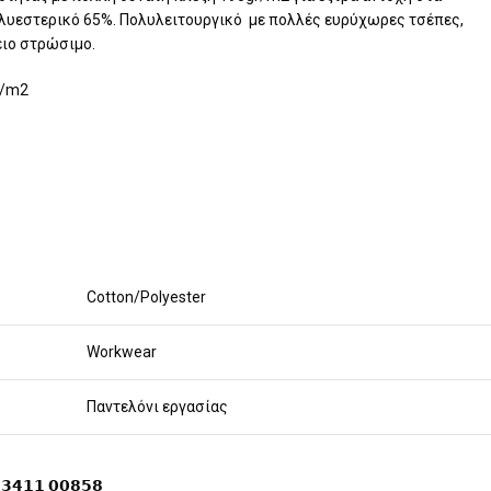
λυεστερικό 65%. Πολυλειτουργικό με πολλές ευρύχωρες τσέπες,
ειο στρώσιμο.
r/m2
Cotton/Polyester
Workwear
Παντελόνι εργασίας
𝟭𝟭 𝟬𝟬𝟴𝟱𝟴