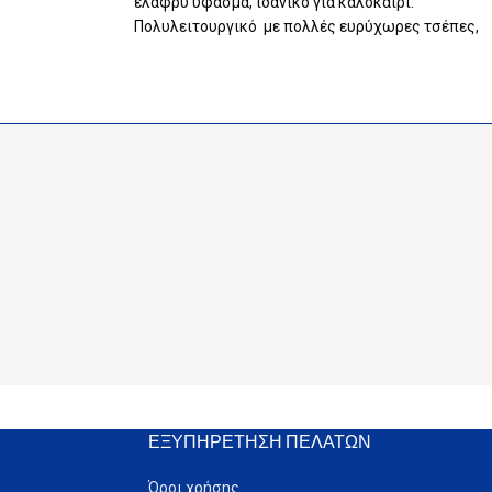
ελαφρύ ύφασμα, ιδανικό για καλοκαίρι.
Πολυλειτουργικό με πολλές ευρύχωρες τσέπες,
έξτρα ενίσχυση στα γόνατα και θήκες για
ς
επιγονατίδες.
Ύφασμα : cotton/polyester 195gr/m2
Μεγέθη από S εώς 3XL
yester 270gr/m2
Κωδικός : 20339001
Oxford/PU
Χρώμα: Γκρι
☎ Τηλεφωνικές παραγγελίες: 𝟮𝟯𝟰𝟭𝟭 𝟬𝟬𝟴𝟱𝟴
 εργασίας
ΕΞΥΠΗΡΈΤΗΣΗ ΠΕΛΑΤΏΝ
Όροι χρήσης