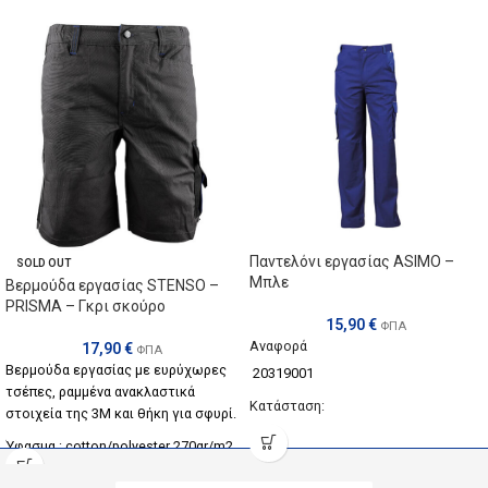
Παντελόνι εργασίας ASIMO –
SOLD OUT
Μπλε
Βερμούδα εργασίας STENSO –
PRISMA – Γκρι σκούρο
15,90
€
ΦΠΑ
Αναφορά
17,90
€
ΦΠΑ
Βερμούδα εργασίας με ευρύχωρες
20319001
τσέπες, ραμμένα ανακλαστικά
Κατάσταση:
στοιχεία της 3Μ και θήκη για σφυρί.
Νέο προϊόν
Ύφασμα : cotton/polyester 270gr/m2
Χρώμα: Μπλε
με κέλυφος 2:6000 PE/oxford/PU