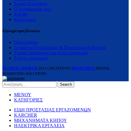
Συχνές Ερωτήσης
Ο λογαριασμός μου
Καλάθι
Κατάστημα
Εξυπηρέτηση Πελατών
Όροι χρήσης
Ασφάλεια Συναλλαγών & Προσωπικά Δεδομένα
Τρόποι παράδοσης και όροι επιστροφής
Τρόποι πληρωμής
TECHNIC-SHOP.GR
2021 CREATED BY
MOOLTIPLY
DIGITAL
MARKETING SOLUTIONS.
Search
ΜΕΝΟΥ
ΚΑΤΗΓΟΡΙΕΣ
ΕΙΔΗ ΠΡΟΣΤΑΣΙΑΣ ΕΡΓΑΖΟΜΕΝΩΝ
KARCHER
ΜΗΧΑΝΗΜΑΤΑ ΚΗΠΟΥ
ΗΛΕΚΤΡΙΚΑ ΕΡΓΑΛΕΙΑ