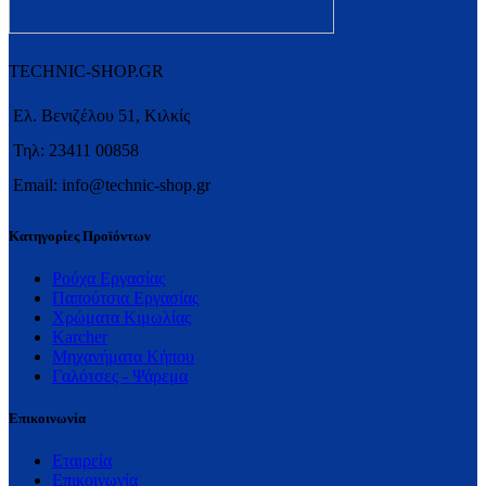
TECHNIC-SHOP.GR
Ελ. Βενιζέλου 51, Κιλκίς
Τηλ: 23411 00858
Email: info@technic-shop.gr
Κατηγορίες Προϊόντων
Ρούχα Εργασίας
Παπούτσια Εργασίας
Χρώματα Κιμωλίας
Karcher
Μηχανήματα Κήπου
Γαλότσες - Ψάρεμα
Επικοινωνία
Εταιρεία
Επικοινωνία