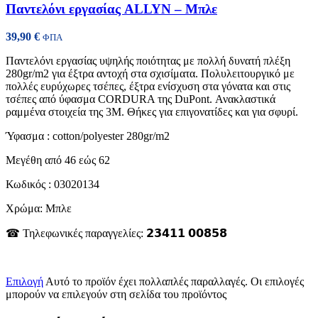
Παντελόνι εργασίας ALLYN – Μπλε
39,90
€
ΦΠΑ
Παντελόνι εργασίας υψηλής ποιότητας με πολλή δυνατή πλέξη
280gr/m2 για έξτρα αντοχή στα σχισίματα. Πολυλειτουργικό με
πολλές ευρύχωρες τσέπες, έξτρα ενίσχυση στα γόνατα και στις
τσέπες από ύφασμα CORDURA της DuPont. Ανακλαστικά
ραμμένα στοιχεία της 3Μ. Θήκες για επιγονατίδες και για σφυρί.
Ύφασμα : cotton/polyester 280gr/m2
Μεγέθη από 46 εώς 62
Κωδικός : 03020134
Χρώμα: Μπλε
☎ Τηλεφωνικές παραγγελίες: 𝟮𝟯𝟰𝟭𝟭 𝟬𝟬𝟴𝟱𝟴
Επιλογή
Αυτό το προϊόν έχει πολλαπλές παραλλαγές. Οι επιλογές
μπορούν να επιλεγούν στη σελίδα του προϊόντος