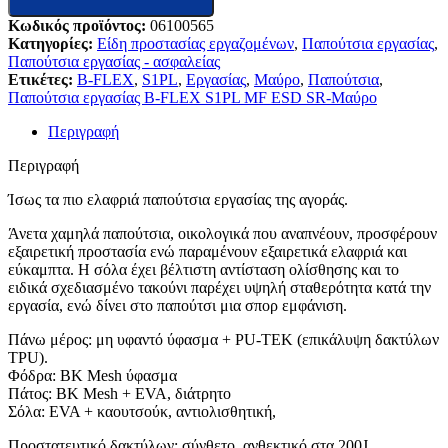
Κωδικός προϊόντος:
06100565
Κατηγορίες:
Είδη προστασίας εργαζομένων
,
Παπούτσια εργασίας
,
Παπούτσια εργασίας - ασφαλείας
Ετικέτες:
B-FLEX
,
S1PL
,
Εργασίας
,
Μαύρο
,
Παπούτσια
,
Παπούτσια εργασίας B-FLEX S1PL MF ESD SR-Μαύρο
Περιγραφή
Περιγραφή
Ίσως τα πιο ελαφριά παπούτσια εργασίας της αγοράς.
Άνετα χαμηλά παπούτσια, οικολογικά που αναπνέουν, προσφέρουν
εξαιρετική προστασία ενώ παραμένουν εξαιρετικά ελαφριά και
εύκαμπτα. Η σόλα έχει βέλτιστη αντίσταση ολίσθησης και το
ειδικά σχεδιασμένο τακούνι παρέχει υψηλή σταθερότητα κατά την
εργασία, ενώ δίνει στο παπούτσι μια σπορ εμφάνιση.
Πάνω μέρος: μη υφαντό ύφασμα + PU-TEK (επικάλυψη δακτύλων
TPU).
Φόδρα: BK Mesh ύφασμα
Πάτος: BK Mesh + EVA, διάτρητο
Σόλα: EVA + καουτσούκ, αντιολισθητική,
Προστατευτικό δακτύλων: σύνθετο, ανθεκτικό στα 200J.