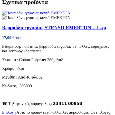
Σχετικά προϊόντα
Βερμούδα εργασίας STENSO EMERTON – Γκρι
17,00
€
ΦΠΑ
Εξαιρετικής ποιότητας βερμούδα εργασίας με πολλές, ευρύχωρες
και λειτουργικές τσέπες.
Ύφασμα : Cotton-Polyester 280gr/m2
Χρώμα: Γκρι
Μεγέθη : Από 46 εώς 62
Κωδικός : 303899
☎ Τηλεφωνικές παραγγελίες: 𝟮𝟯𝟰𝟭𝟭 𝟬𝟬𝟴𝟱𝟴
Επιλογή
Αυτό το προϊόν έχει πολλαπλές παραλλαγές. Οι επιλογές