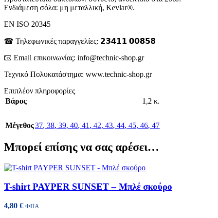
Ενδιάμεση σόλα: μη μεταλλική, Kevlar®.
EN ISO 20345
☎ Τηλεφωνικές παραγγελίες: 𝟮𝟯𝟰𝟭𝟭 𝟬𝟬𝟴𝟱𝟴
📧 Email επικοινωνίας: info@technic-shop.gr
Τεχνικό Πολυκατάστημα: www.technic-shop.gr
Επιπλέον πληροφορίες
Βάρος
1,2 κ.
Μέγεθος
37
,
38
,
39
,
40
,
41
,
42
,
43
,
44
,
45
,
46
,
47
Μπορεί επίσης να σας αρέσει…
T-shirt PAYPER SUNSET – Μπλέ σκούρο
4,80
€
ΦΠΑ