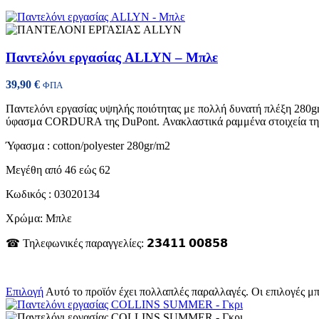
Παντελόνι εργασίας ALLYN – Μπλε
39,90
€
ΦΠΑ
Παντελόνι εργασίας υψηλής ποιότητας με πολλή δυνατή πλέξη 280gr/
ύφασμα CORDURA της DuPont. Ανακλαστικά ραμμένα στοιχεία της 3
Ύφασμα : cotton/polyester 280gr/m2
Μεγέθη από 46 εώς 62
Κωδικός : 03020134
Χρώμα: Μπλε
☎ Τηλεφωνικές παραγγελίες: 𝟮𝟯𝟰𝟭𝟭 𝟬𝟬𝟴𝟱𝟴
Επιλογή
Αυτό το προϊόν έχει πολλαπλές παραλλαγές. Οι επιλογές μ