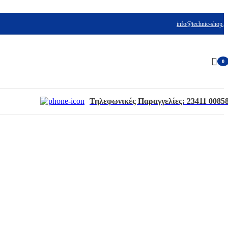
info@technic-shop.g
0
item
Τηλεφωνικές Παραγγελίες:
23411 0085