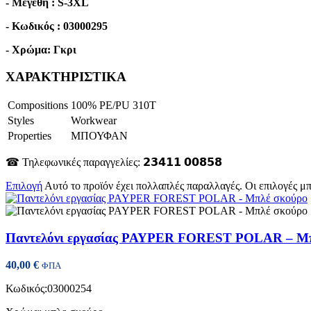
- Μεγέθη : S-3XL
- Κωδικός : 03000295
- Χρώμα: Γκρι
ΧΑΡΑΚΤΗΡΙΣΤΙΚΑ
Compositions
100% PE/PU 310T
Styles
Workwear
Properties
ΜΠΟΥΦΑΝ
☎ Τηλεφωνικές παραγγελίες: 𝟮𝟯𝟰𝟭𝟭 𝟬𝟬𝟴𝟱𝟴
Επιλογή
Αυτό το προϊόν έχει πολλαπλές παραλλαγές. Οι επιλογές μ
Παντελόνι εργασίας PAYPER FOREST POLAR – Μπ
40,00
€
ΦΠΑ
Κωδικός
:03000254