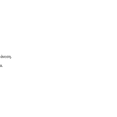
άνεση.
α.