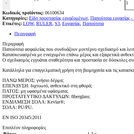
-
Κωδικός προϊόντος:
06100634
Κατηγορίες:
Είδη προστασίας εργαζομένων
,
Παπούτσια εργασίας -
Ετικέτες:
LOW
,
RULER
,
S3
,
Εργασίας
,
Παπούτσια
Περιγραφή
Περιγραφή
Παπούτσια ασφαλείας που συνδυάζουν μοντέρνο σχεδιασμό και λειτ
Κατασκευασμένα με ενισχυμένο επάνω μέρος και εξαιρετικά ανθεκτι
Ο σχεδιασμός εγγυάται σταθερότητα και προστασία σε δύσκολες συ
Κατάλληλα για επαγγελματική χρήση στη βιομηχανία και τις κατασκε
ΠΑΝΩ ΜΕΡΟΣ: γνήσιο δέρμα;
ΕΠΕΝΔΥΣΗ: διχτυωτό, ανθεκτικό στη φθορά;
ΠΑΤΟΣ: μη υφασμένα υφάσματα;
ΠΡΟΣΤΑΤΕΥΤΙΚΟ ΔΑΚΤΥΛΩΝ: fiberglass;
ΕΝΔΙΑΜΕΣΗ ΣΟΛΑ: Kevlar®;
ΣΟΛΑ: PU/PU.
EN ISO 20345:2011
Επιπλέον πληροφορίες
Βάρος
1,2 κ.