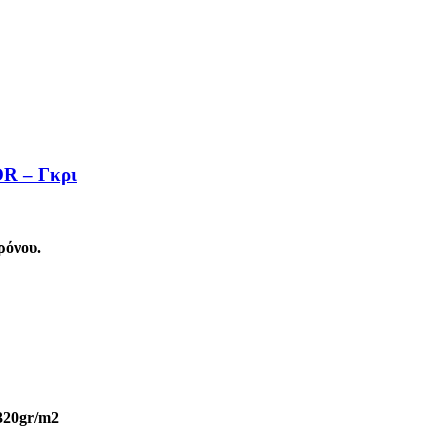
R – Γκρι
ρόνου.
 320gr/m2