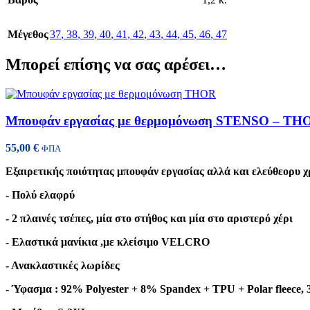
Μέγεθος
37
,
38
,
39
,
40
,
41
,
42
,
43
,
44
,
45
,
46
,
47
Μπορεί επίσης να σας αρέσει…
Μπουφάν εργασίας με θερμομόνωση STENSO – THO
55,00
€
ΦΠΑ
Εξαιρετικής ποιότητας μπουφάν εργασίας αλλά και ελεύθεορυ χ
- Πολύ ελαφρύ
- 2 πλαινές τσέπες, μία στο στήθος και μία στο αριστερό χέρι
- Ελαστικά μανίκια ,με κλείσιμο VELCRO
- Ανακλαστικές λωρίδες
- Ύφασμα : 92% Polyester + 8% Spandex + TPU + Polar fleece,