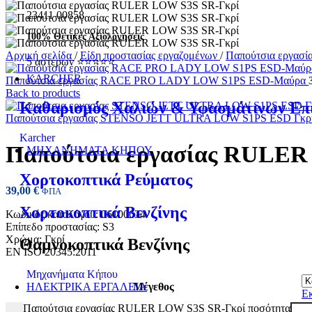
23411 00858
100% Θετικές Αξιολογήσεις
Αρχική σελίδα
/
Είδη προστασίας εργαζομένων
/
Παπούτσια εργασί
5 αστέρων ⭐⭐⭐⭐⭐
KARCHER
Παπούτσια εργασίας RACE PRO LADY LOW S1PS ESD-Μαύρα
Back to products
Καθαρισμός Χαλιών & Υφασμάτινων Επ
Παπούτσια εργασίας STENSO JETT ULTRA LOW S1PS ESD Γκρ
Karcher
Παπούτσια εργασίας RULER
ΜΗΧΑΝΗΜΑΤΑ ΚΗΠΟΥ
Χορτοκοπτικά Ρεύματος
39,00
€
ΦΠΑ
Χορτοκοπτικά Βενζίνης
Κωδικός καταλόγου: 06100634
Επίπεδο προστασίας: S3
Χρώμα: Γκρί
Θαμνοκοπτικά Βενζίνης
ΕΝ ISO 20345:2011
Μηχανήματα Κήπου
Μέγεθος
ΗΛΕΚΤΡΙΚΑ ΕΡΓΑΛΕΙΑ
Ε
Παπούτσια εργασίας RULER LOW S3S SR-Γκρί ποσότητα