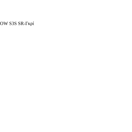
LOW S3S SR-Γκρί