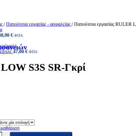
ας
/
Παπούτσια εργασίας - ασφαλείας
/
Παπούτσια εργασίας RULER 
38,90
€
ΦΠΑ
ιφανειών
ί/μπλέ
47,00
€
ΦΠΑ
 LOW S3S SR-Γκρί
κκαθάριση