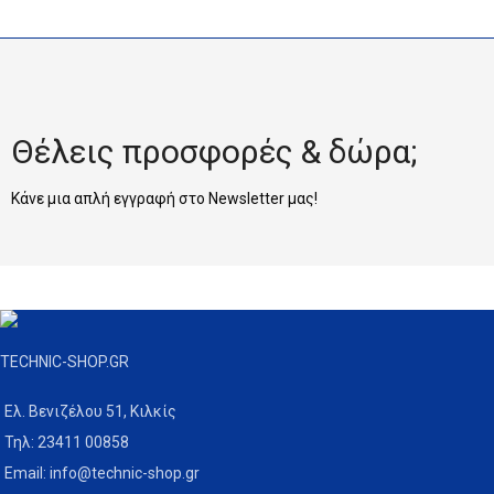
☎ Τηλεφωνικές παραγγελίες:
𝟮𝟯𝟰𝟭𝟭 𝟬𝟬𝟴𝟱𝟴
Θέλεις προσφορές & δώρα;
Κάνε μια απλή εγγραφή στο Newsletter μας!
TECHNIC-SHOP.GR
Ελ. Βενιζέλου 51, Κιλκίς
Τηλ: 23411 00858
Email: info@technic-shop.gr