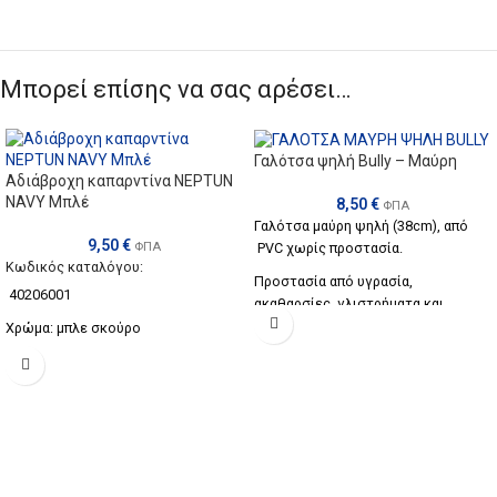
Μπορεί επίσης να σας αρέσει…
Γαλότσα ψηλή Bully – Μαύρη
Αδιάβροχη καπαρντίνα NEPTUN
NAVY Μπλέ
8,50
€
ΦΠΑ
Γαλότσα μαύρη ψηλή (38cm), από
9,50
€
PVC χωρίς προστασία.
ΦΠΑ
Κωδικός καταλόγου:
Προστασία από υγρασία,
40206001
ακαθαρσίες, γλιστρήματα και
ελαφριάς μορφής μηχανικούς
Χρώμα:
μπλε σκούρο
κινδύνους.
Ιδανική για κάθε είδους ελαφριά
εργασία.
Αντιολισθητική, αντιστατική σόλα.
Μεγέθη : 36-48