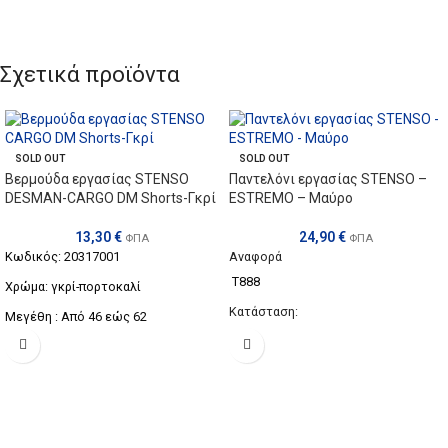
Κωδικός : 0202
Χρώμα: Μαύρο
Τεχνικό Πολυκατάστημα:
Σχετικά προϊόντα
www.technic-shop.gr
SOLD OUT
SOLD OUT
Βερμούδα εργασίας STENSO
Παντελόνι εργασίας STENSO –
DESMAN-CARGO DM Shorts-Γκρί
ESTREMO – Μαύρο
13,30
€
24,90
€
ΦΠΑ
ΦΠΑ
Κωδικός: 20317001
Αναφορά
T888
Χρώμα: γκρί-πορτοκαλί
Κατάσταση:
Μεγέθη : Από 46 εώς 62
Νέο προϊόν
Χρώμα: Μαύρο
ESTREMO ΠΑΝΤΕΛΟΝΙ ΕΡΓΑΣΙΑΣ
Εγκεκριμένο με ISO EN 13688:2013